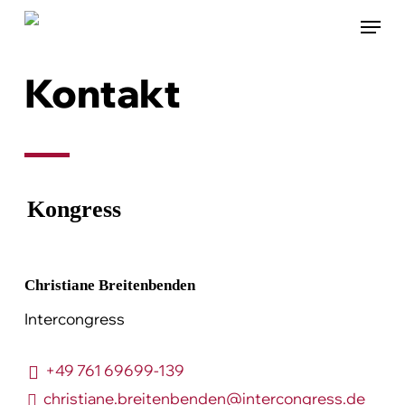
Skip
Menu
to
main
Kontakt
content
Kongress
Christiane Breitenbenden
Intercongress
+49 761 69699-139
christiane.breitenbenden@intercongress.de